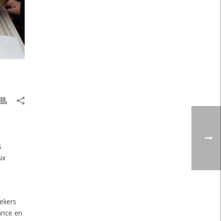
s
ux
eliers
ance en