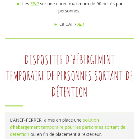
►
Les
SPIP
sur une durée maximum de 90 nuités par
personnes,
►
La CAF /
ALT
.
DISPOSITIF D’HÉBERGEMENT
TEMPORAIRE DE PERSONNES SORTANT DE
DÉTENTION
L’ANEF-FERRER a mis en place une
solution
d’hébergement temporaire pour les personnes sortant de
détention
ou en fin de placement à l’extérieur.