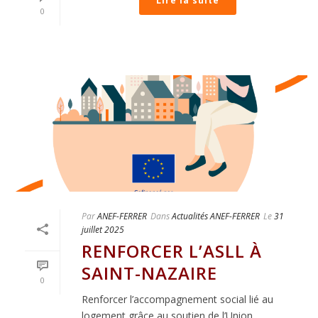
Lire la suite
0
Par
ANEF-FERRER
Dans
Actualités ANEF-FERRER
Le
31
juillet 2025
RENFORCER L’ASLL À
SAINT-NAZAIRE
0
Renforcer l’accompagnement social lié au
logement grâce au soutien de l’Union