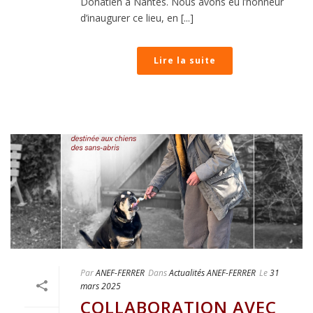
Donatien à Nantes. Nous avons eu l’honneur
d’inaugurer ce lieu, en [...]
Lire la suite
Par
ANEF-FERRER
Dans
Actualités ANEF-FERRER
Le
31
mars 2025
COLLABORATION AVEC