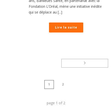
ans, Banlieues Santé, en partenariat avec la
Fondation L’Oréal, mène une initiative inédite
qui se déplace au [...]
Lire la suite
1
2
page
1
of
2